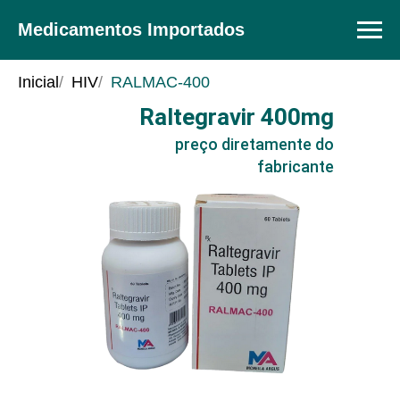
Medicamentos Importados
Inicial
/
HIV
/
RALMAC-400
Raltegravir 40
0mg
preço
preço diretamente do
fabricante