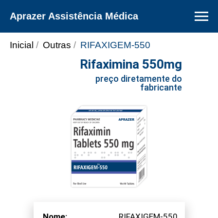
Aprazer Assistência Médica
Inicial
/
Outras
/
RIFAXIGEM-550
Rifaximina 550mg
preço
preço diretamente do
fabricante
Nome:
RIFAXIGEM-550