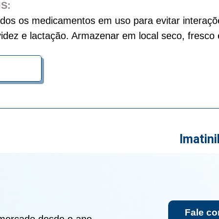
S:
odos os medicamentos em uso para evitar interaçõ
dez e lactação. Armazenar em local seco, fresco e
Imatin
Fale c
 mercado desde o ano