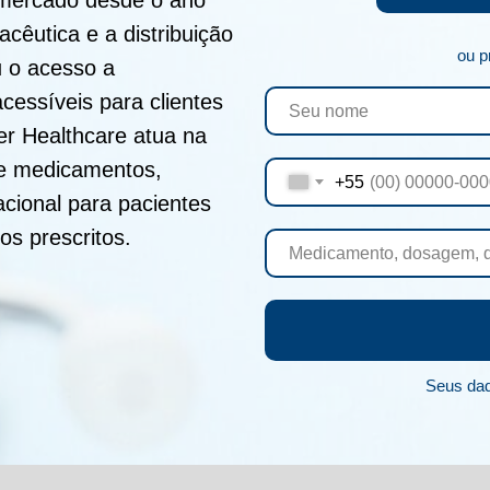
cêutica e a distribuição
ou p
u o acesso a
essíveis para clientes
er Healthcare atua na
 de medicamentos,
+55
acional para pacientes
s prescritos.
Seus dad